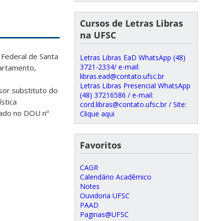
Cursos de Letras Libras
na UFSC
Federal de Santa
Letras Libras EaD WhatsApp (48)
3721-2334/ e-mail:
partamento,
libras.ead@contato.ufsc.br
Letras Libras Presencial WhatsApp
sor substituto do
(48) 37216586 / e-mail:
stica
cord.libras@contato.ufsc.br / Site:
cado no DOU nº
Clique aqui
Favoritos
CAGR
Calendário Acadêmico
Notes
Ouvidoria UFSC
PAAD
Paginas@UFSC