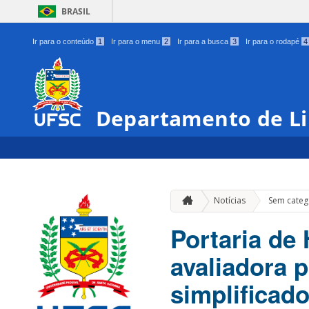
BRASIL
Ir para o conteúdo
1
Ir para o menu
2
Ir para a busca
3
Ir para o rodapé
4
Departamento de Li
Notícias
Sem categ
Portaria de
avaliadora p
simplificado