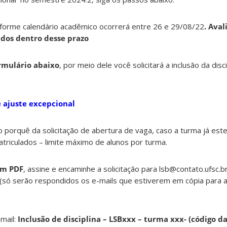
onforme calendário acadêmico ocorrerá entre 26 e 29/08/22
. Ava
dos dentro desse prazo
rmulário abaixo
, por meio dele você solicitará a inclusão da disc
e ajuste excepcional
o porquê da solicitação de abertura de vaga, caso a turma já este
riculados – limite máximo de alunos por turma.
m PDF
, assine e encaminhe a solicitação para lsb@contato.ufsc.
 (só serão respondidos os e-mails que estiverem em cópia para
mail:
Inclusão de disciplina – LSBxxx – turma xxx- (código da