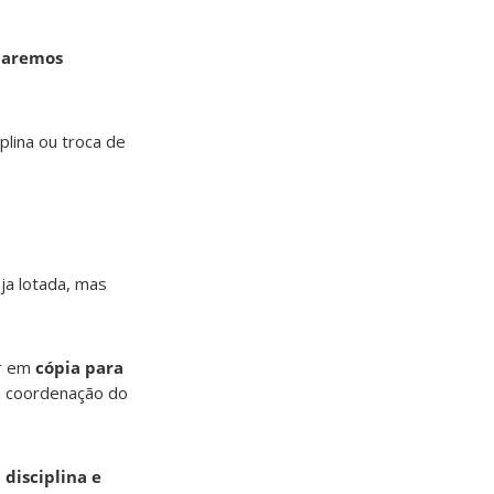
liaremos
iplina ou troca de
ja lotada, mas
br em
cópia para
 a coordenação do
 disciplina e