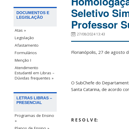
Homologação
Seletivo Si
DOCUMENTOS E
LEGISLAÇÃO
Professor S
Atas »
27/08/2024 13:43
Legislação
Afastamento
Florianópolis, 27 de agosto
Formulários
Menção I
Atendimento
Estudantil em Libras –
Dúvidas frequentes »
O SubChefe do Departamento
Santa Catarina, de acordo co
LETRAS LIBRAS –
PRESENCIAL
Programas de Ensino
R E S O L V E:
»
Planos de Ensino »