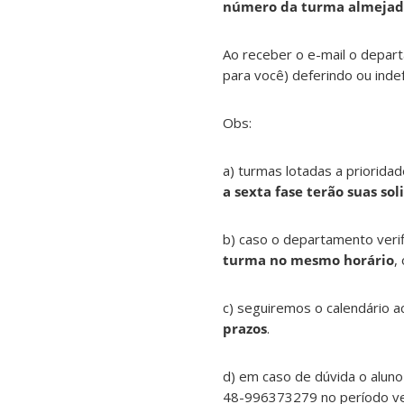
número da turma almejad
Ao receber o e-mail o depar
para você) deferindo ou inde
Obs:
a) turmas lotadas a priorida
a sexta fase terão suas so
b) caso o departamento verif
turma no mesmo horário
,
c) seguiremos o calendário 
prazos
.
d) em caso de dúvida o alun
48-996373279 no período ves