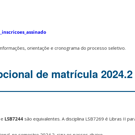
inscricoes_assinado
informações, orientaçõe e cronograma do processo seletivo.
pcional de matrícula 2024.2
4 e
LSB7244
são equivalentes. A disciplina LSB7269 é Libras II para
pcional no semestre 2024.2, siga os passos abaixo.