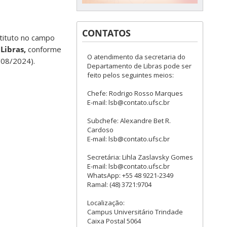
CONTATOS
stituto no campo
Libras,
conforme
O atendimento da secretaria do
/08/2024).
Departamento de Libras pode ser
feito pelos seguintes meios:
Chefe: Rodrigo Rosso Marques
E-mail: lsb@contato.ufsc.br
Subchefe: Alexandre Bet R.
Cardoso
E-mail: lsb@contato.ufsc.br
Secretária: Lihla Zaslavsky Gomes
E-mail: lsb@contato.ufsc.br
WhatsApp: +55 48 9221-2349
Ramal: (48) 3721:9704
Localização:
Campus Universitário Trindade
Caixa Postal 5064