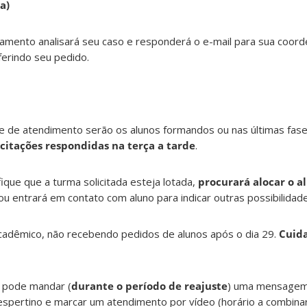
a)
tamento analisará seu caso e responderá o e-mail para sua coor
ferindo seu pedido.
de de atendimento serão os alunos formandos ou nas últimas fas
licitações respondidas na terça a tarde
.
ique que a turma solicitada esteja lotada,
procurará alocar o a
 ou entrará em contato com aluno para indicar outras possibilidad
acadêmico, não recebendo pedidos de alunos após o dia 29.
Cuid
o pode mandar (
durante o período de reajuste
) uma mensagem 
pertino e marcar um atendimento por vídeo (horário a combinar