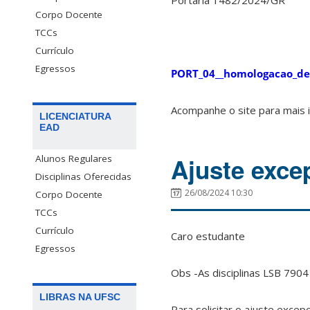
Portaria 1482/2024/GR
Corpo Docente
TCCs
Currículo
Egressos
PORT_04__homologacao_de_
Acompanhe o site para mais 
LICENCIATURA
EAD
Ajuste exce
Alunos Regulares
Disciplinas Oferecidas
26/08/2024 10:30
Corpo Docente
TCCs
Currículo
Caro estudante
Egressos
Obs -As disciplinas LSB 790
LIBRAS NA UFSC
Para solicitar o ajuste exce