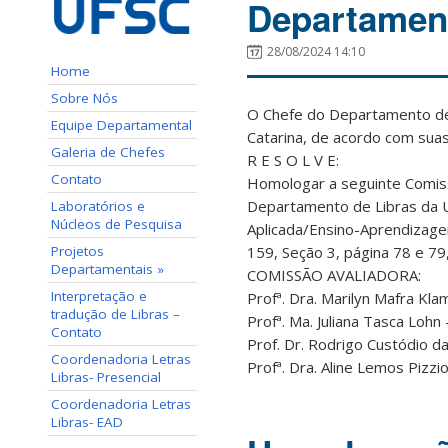
Departament
28/08/2024 14:10
Home
Sobre Nós
O Chefe do Departamento de
Equipe Departamental
Catarina, de acordo com suas
Galeria de Chefes
R E S O L V E:
Contato
Homologar a seguinte Comissã
Departamento de Libras da U
Laboratórios e
Núcleos de Pesquisa
Aplicada/Ensino-Aprendizag
Projetos
159, Seção 3, página 78 e 7
Departamentais »
COMISSÃO AVALIADORA:
Interpretação e
Profª. Dra. Marilyn Mafra Kla
tradução de Libras –
Profª. Ma. Juliana Tasca Loh
Contato
Prof. Dr. Rodrigo Custódio d
Coordenadoria Letras
Profª. Dra. Aline Lemos Pizzi
Libras- Presencial
Coordenadoria Letras
Libras- EAD