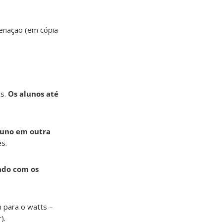
denação (em cópia
es.
Os alunos até
luno em outra
es.
ado com os
para o watts –
).