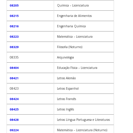
08205
Química – Licenciatura
08215
Engenharia de Alimentos
08216
Engenharia Química
08223
Matemática – Licenciatura
08329
Filosofia (Noturno)
08335
Arquivologia
08404
Educação Física – Licenciatura
08421
Letras Alemão
08423
Letras Espanhol
08424
Letras Francês
08425
Letras Inglês
08428
Letras Língua Portuguesa e Literaturas
09224
Matemática – Licenciatura (Noturno)