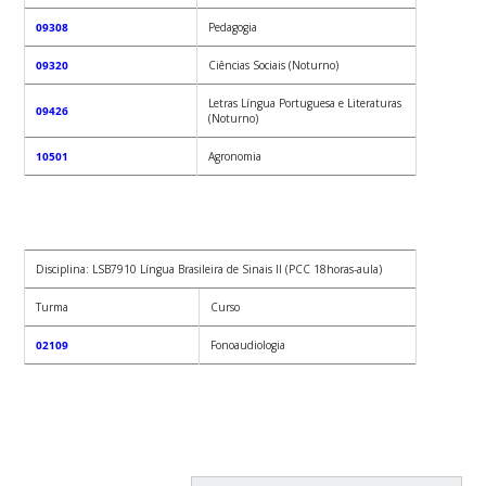
09308
Pedagogia
09320
Ciências Sociais (Noturno)
Letras Língua Portuguesa e Literaturas
09426
(Noturno)
10501
Agronomia
Disciplina: LSB7910 Língua Brasileira de Sinais II (PCC 18horas-aula)
Turma
Curso
02109
Fonoaudiologia