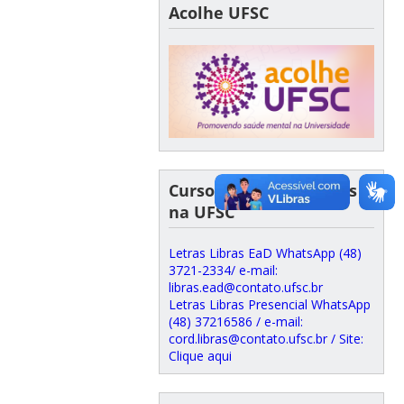
Acolhe UFSC
Cursos de Letras Libras
na UFSC
Letras Libras EaD WhatsApp (48)
3721-2334/ e-mail:
libras.ead@contato.ufsc.br
Letras Libras Presencial WhatsApp
(48) 37216586 / e-mail:
cord.libras@contato.ufsc.br / Site:
Clique aqui