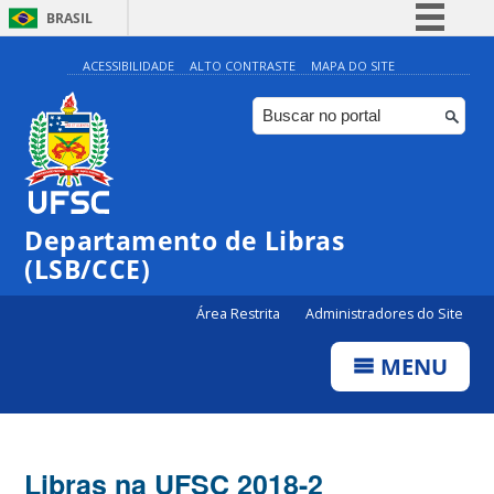
BRASIL
Simplifique!
ACESSIBILIDADE
ALTO CONTRASTE
MAPA DO SITE
Comunica BR
Participe
Acesso à informação
Legislação
Departamento de Libras
Canais
(LSB/CCE)
Área Restrita
Administradores do Site
MENU
Libras na UFSC 2018-2