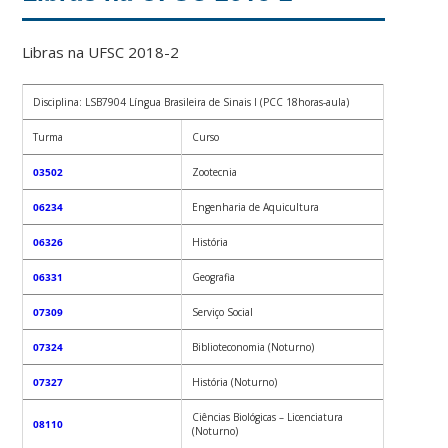
Libras na UFSC 2018-2
Disciplina: LSB7904 Língua Brasileira de Sinais I (PCC 18horas-aula)
Turma
Curso
03502
Zootecnia
06234
Engenharia de Aquicultura
06326
História
06331
Geografia
07309
Serviço Social
07324
Biblioteconomia (Noturno)
07327
História (Noturno)
Ciências Biológicas – Licenciatura
08110
(Noturno)