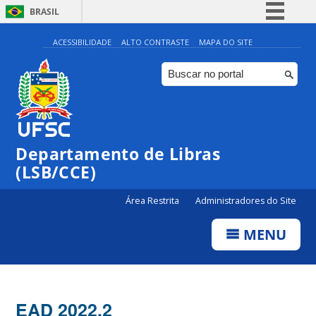
BRASIL
Simplifique!
ACESSIBILIDADE
ALTO CONTRASTE
MAPA DO SITE
Comunica BR
Participe
Acesso à informação
Legislação
Departamento de Libras
Canais
(LSB/CCE)
Área Restrita
Administradores do Site
MENU
EAD 2022.2