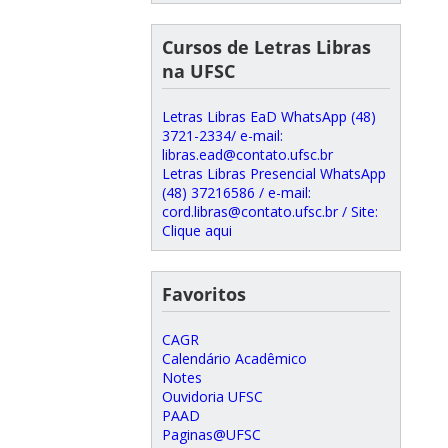
Cursos de Letras Libras
na UFSC
Letras Libras EaD WhatsApp (48)
3721-2334/ e-mail:
libras.ead@contato.ufsc.br
Letras Libras Presencial WhatsApp
(48) 37216586 / e-mail:
cord.libras@contato.ufsc.br / Site:
Clique aqui
Favoritos
CAGR
Calendário Acadêmico
Notes
Ouvidoria UFSC
PAAD
Paginas@UFSC