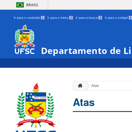
BRASIL
Ir para o conteúdo
1
Ir para o menu
2
Ir para a busca
3
Ir para o rodapé
4
Departamento de Li
Atas
Atas