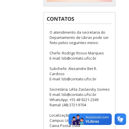
CONTATOS
O atendimento da secretaria do
Departamento de Libras pode ser
feito pelos seguintes meios:
Chefe: Rodrigo Rosso Marques
E-mail: lsb@contato.ufsc.br
Subchefe: Alexandre Bet R.
Cardoso
E-mail: lsb@contato.ufsc.br
Secretária: Lihla Zaslavsky Gomes
E-mail: lsb@contato.ufsc.br
WhatsApp: +55 48 9221-2349
Ramal: (48) 3721:9704
Localização:
Campus Universitário Trindade
Caixa Postal 5064