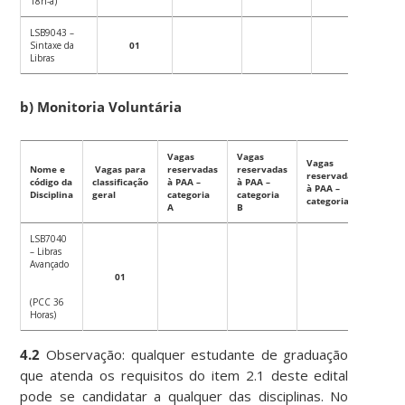
18h-a)
LSB9043 –
Sintaxe da
01
Libras
b) Monitoria Voluntária
Vagas
Vagas
Vagas
Nome e
Vagas para
reservadas
reservadas
reservadas
código da
classificação
à PAA –
à PAA –
à PAA –
Disciplina
geral
categoria
categoria
categoria C
A
B
LSB7040
– Libras
Avançado
01
(PCC 36
Horas)
4.2
Observação: qualquer estudante de graduação
que atenda os requisitos do item 2.1 deste edital
pode se candidatar a qualquer das disciplinas. No