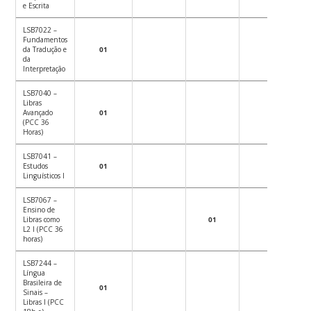
e Escrita
LSB7022 –
Fundamentos
da Tradução e
01
da
Interpretação
LSB7040 –
Libras
Avançado
01
(PCC 36
Horas)
LSB7041 –
Estudos
01
Linguísticos I
LSB7067 –
Ensino de
Libras como
01
L2 I (PCC 36
horas)
LSB7244 –
Língua
Brasileira de
01
Sinais –
Libras I (PCC