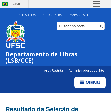
BRASIL
Simplifique!
ACESSIBILIDADE
ALTO CONTRASTE
MAPA DO SITE
Comunica BR
Participe
Acesso à informação
Legislação
Departamento de Libras
Canais
(LSB/CCE)
Área Restrita
Administradores do Site
MENU
Resultado da Seleção de