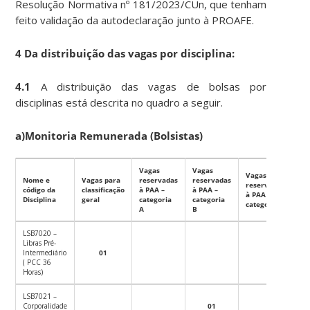
Resolução Normativa nº 181/2023/CUn, que tenham
feito validação da autodeclaração junto à PROAFE.
4 Da distribuição das vagas por disciplina:
4.1
A distribuição das vagas de bolsas por
disciplinas está descrita no quadro a seguir.
a)Monitoria Remunerada (Bolsistas)
Vagas
Vagas
Vagas
Nome e
Vagas para
reservadas
reservadas
reservadas
código da
classificação
à PAA –
à PAA –
à PAA –
Disciplina
geral
categoria
categoria
categoria C
A
B
LSB7020 –
Libras Pré-
Intermediário
01
( PCC 36
Horas)
LSB7021 –
Corporalidade
01