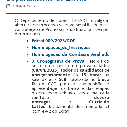
01/04/2025 15:22
O Departamento de Libras – LSB/CCE divulga a
abertura de Processo Seletivo Simplificado para
contratação de Professor Substituto por tempo
determinado.
Edital 009/2025/DDP
Homologacao_de_Inscrições
Homologacao_da_Comissao_Avaliadora
3._Cronograma_de_Prova
– No dia do
sorteio do ponto da prova didática
(
08/04/2025
),
todos
os
candidatos
devem
co
obrigatoriamente
às
13 horas
na
sala de aula
508
, localizada no
bloco
D
do CCE para a composição e
apresentação da banca e das etapas
do processo seletivo. Neste dia, cada
candidato
deverá
entregar
o
Currículo
Lattes
devidamente documentado (cf
item 4.4.2 do Edital).
______________________________________