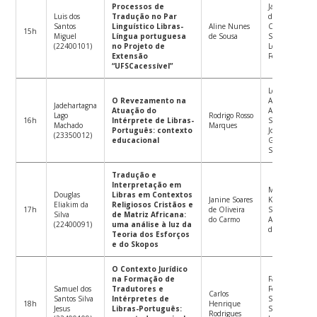
Processos de
Janine Soares
Luis dos
Tradução no Par
de Oliveira do
Santos
Linguístico Libras-
Aline Nunes
Carmo
15h
Miguel
Língua portuguesa
de Sousa
Suplente:
(22400101)
no Projeto de
Letícia
Extensão
Fernandes
“UFSCacessível”
Leonardo
O Revezamento na
Adonis de
Jadehartagna
Atuação do
Almeida
Lago
Rodrigo Rosso
16h
Intérprete de Libras-
Suplente:
Machado
Marques
Português: contexto
José Ednilson
(23350012)
educacional
Gomes de
Souza Júnior
Tradução e
Interpretação em
Marilyn Mafra
Douglas
Libras em Contextos
Janine Soares
Klamt
Eliakim da
Religiosos Cristãos e
17h
de Oliveira
Suplente:
Silva
de Matriz Africana:
do Carmo
Aline Nunes
(22400091)
uma análise à luz da
de Sousa
Teoria dos Esforços
e do Skopos
O Contexto Jurídico
na Formação de
Fabiana
Samuel dos
Tradutores e
Ferreira da
Carlos
Santos Silva
Intérpretes de
Silva
18h
Henrique
Jesus
Libras-Português:
Suplente:
Rodrigues