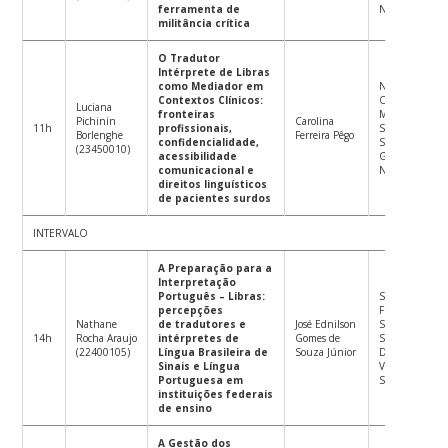
ferramenta de
Nogueira
militância crítica
O Tradutor
Intérprete de Libras
como Mediador em
Núbia Flávia
Contextos Clínicos:
Oliveira
Luciana
fronteiras
Mendes
Pichinin
Carolina
11h
profissionais,
Suplente:
Borlenghe
Ferreira Pêgo
confidencialidade,
Sylvia Lia
(23450010)
acessibilidade
Grespan
comunicacional e
Neves
direitos linguísticos
de pacientes surdos
INTERVALO
A Preparação para a
Interpretação
Português – Libras:
Saionara
percepções
Figueiredo
Nathane
de tradutores e
José Ednilson
Santos
14h
Rocha Araujo
intérpretes de
Gomes de
Suplente:
(22400105)
Língua Brasileira de
Souza Júnior
Danielle
Sinais e Língua
Vanessa Costa
Portuguesa em
Souza
instituições federais
de ensino
A Gestão dos