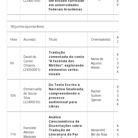
(22400109)
um estudo curricular
Joabe Barbosa
em universidades
Pimentel
federais brasileiras
18/junho (quinta-feira)
Avaliador(a)
Hora
Aluno(a)
Título
Orientador(a)
Convidado(a)
Tradução
Karina Borges
David do
comentada do conto
Neiva de
Lima
Carmo
“A fazenda dos
9h
Aquino
Suplente:
Oliveira
Mirtilos”: explorando
Albres
Victor Hugo
(24350001)
elementos verbo-
Nazário
visuais
Do Texto Escrito à
Wharlley dos
Emmanuelle
Narrativa Sinalizada:
Rachel
Santos
de Souza
compreendendo o
10h
Sutton-
Suplente:
Silva
processo
Spence
Marilyn Mafra
(22400010)
audiovisual para
Klamt
Libras
Análise
Cienciométrica de
Dissertações sobre
Marilyn Mafra
Franciele
Tradução de
Alexandre
Klampt
Alencar
11h
Literatura do Par
Bet da Rosa
Suplente:
Marques