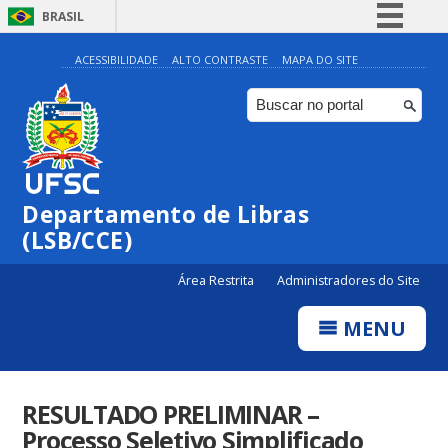
BRASIL
Simplifique!
ACESSIBILIDADE
ALTO CONTRASTE
MAPA DO SITE
Comunica BR
Participe
Acesso à informação
Legislação
Departamento de Libras
Canais
(LSB/CCE)
Área Restrita
Administradores do Site
MENU
RESULTADO PRELIMINAR –
Processo Seletivo Simplificado