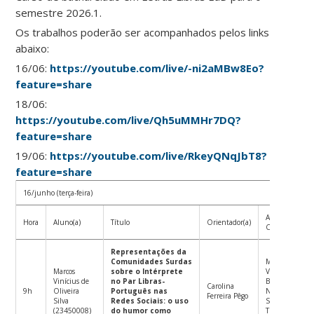
semestre 2026.1.
Os trabalhos poderão ser acompanhados pelos links
abaixo:
16/06:
https://youtube.com/live/-ni2aMBw8Eo?
feature=share
18/06:
https://youtube.com/live/Qh5uMMHr7DQ?
feature=share
19/06:
https://youtube.com/live/RkeyQNqJbT8?
feature=share
16/junho (terça-feira)
Avaliador(a)
Hora
Aluno(a)
Título
Orientador(a)
Convidado(a)
Representações da
Comunidades Surdas
Marcus
Marcos
sobre o Intérprete
Vinicius
Vinícius de
no Par Libras-
Batista
Carolina
9h
Oliveira
Português nas
Nascimento
Ferreira Pêgo
Silva
Redes Sociais: o uso
Suplente:
(23450008)
do humor como
Tiago Coimbra