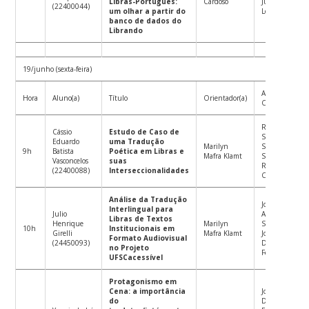
Libras-Português:
Cardoso
Juliana Tasca
(22400044)
um olhar a partir do
Lohn
banco de dados do
Librando
19/junho (sexta-feira)
Avaliador(a)
Hora
Aluno(a)
Título
Orientador(a)
Convidado(a)
Rachel
Cássio
Estudo de Caso de
Sutton-
Eduardo
uma Tradução
Marilyn
Spence
9h
Batista
Poética em Libras e
Mafra Klamt
Suplente:
Vasconcelos
suas
Rodrigo
(22400088)
Interseccionalidades
Custódio
Análise da Tradução
João Paulo
Interlingual para
Julio
Ampessan
Libras de Textos
Henrique
Marilyn
Suplente:
10h
Institucionais em
Girelli
Mafra Klamt
João Gabriel
Formato Audiovisual
(24450093)
Duarte
no Projeto
Ferreira
UFSCacessível
Protagonismo em
Cena: a importância
João Gabriel
do
Duarte