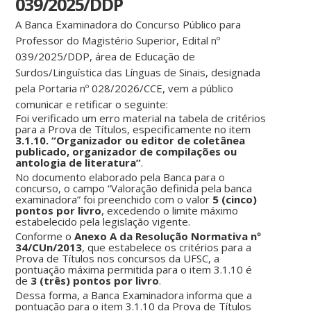
039/2025/DDP
A Banca Examinadora do Concurso Público para
Professor do Magistério Superior, Edital nº
039/2025/DDP, área de Educação de
Surdos/Linguística das Línguas de Sinais, designada
pela Portaria nº 028/2026/CCE, vem a público
comunicar e retificar o seguinte:
Foi verificado um erro material na tabela de critérios
para a Prova de Títulos, especificamente no item
3.1.10. “Organizador ou editor de coletânea
publicado, organizador de compilações ou
antologia de literatura”
.
No documento elaborado pela Banca para o
concurso, o campo “Valoração definida pela banca
examinadora” foi preenchido com o valor
5 (cinco)
pontos por livro
, excedendo o limite máximo
estabelecido pela legislação vigente.
Conforme o
Anexo A da Resolução Normativa nº
34/CUn/2013
, que estabelece os critérios para a
Prova de Títulos nos concursos da UFSC, a
pontuação máxima permitida para o item 3.1.10 é
de
3 (três) pontos por livro
.
Dessa forma, a Banca Examinadora informa que a
pontuação para o item 3.1.10 da Prova de Títulos