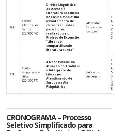
Direito Linguístico
ao Acesso à
Literatura Brasileira
no Ensino Médio: um
Gildete
Laryssa
levantamento de
Amorim
Alexandre
Martins dos
obras traduzidas
Suplente:
16h
Bet da Rosa
Santos
para Libras,
Rachel
Cardoso
(22400046)
realizado pelo
Sutton-
Projeto de Extensão
Spence
“Librando:
compartilhando
literatura surda”
Christianne
A Necessidade da
Câmara Lopes
Atuação do Tradutor
Dario
Albuquerque
e Intérprete de
Gonçalves da
João Paulo
Miranda
17h
Libras no
Silva
Ampessan
Suplente:
Atendimento de
(23450017)
José Ednilson
Surdos na Ala
Gomes de
Psiquiátrica
Souza Júnior
CRONOGRAMA – Processo
Seletivo Simplificado para