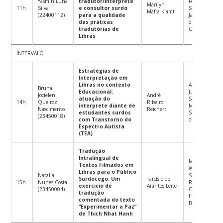
Yasmin Luhá
tradutor/intérprete
Ferreira
Marilyn
11h
Silva
e consultor surdo
Suplente:
Mafra Klamt
(22400112)
para a qualidade
Janine Soares
das práticas
de Oliveira do
tradutórias de
Carmo
Libras
INTERVALO
Estratégias de
Interpretação em
Libras no contexto
Ana Paula
Bruna
Educacional:
Jung
Jocielen
André
atuação do
Suplente:
14h
Queiroz
Ribeiro
interprete diante de
Mardonio dos
Nascimento
Reichert
estudantes surdos
Santos Aguiar
(23450018)
com Transtorno do
de Oliveira
Espectro Autista
(TEA)
Tradução
Intralingual de
Markus
Textos Filmados em
Weininger
Libras para o Público
Natalia
Suplente:
Surdocego: Um
Tarcísio de
15h
Nunes Costa
Renata
exercício de
Arantes Leite
(23450004)
Ohlson
tradução
Heinzelmann
comentada do texto
Bosse
“Experimentar a Paz”
de Thich Nhat Hanh