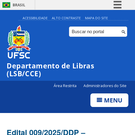
BRASIL
Simplifique!
ACESSIBILIDADE
ALTO CONTRASTE
MAPA DO SITE
Comunica BR
Participe
Acesso à informação
Legislação
Departamento de Libras
Canais
(LSB/CCE)
Área Restrita
Administradores do Site
MENU
Edital 009/2025/DDP –