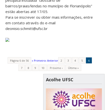
pesquisa intitulada “Glossário de
bairros/praias/lendas no município de Florianópolis”
estão abertas até 17/05.
Para se inscrever ou obter mais informações, entre
em contato através do e-mail
deonisio.schmitt@ufsc.br
Página 6 de 56
« Primeiro
‹ Anterior
2
3
4
5
6
7
8
9
10
Próximo ›
Última »
Acolhe UFSC