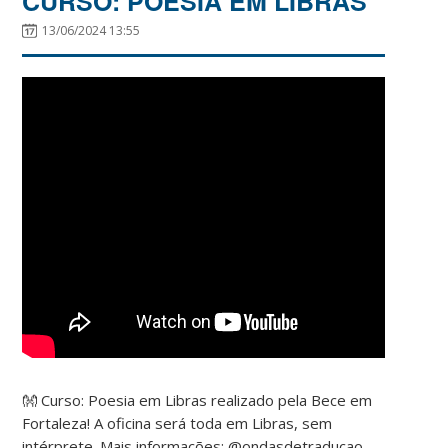
CURSO: POESIA EM LIBRAS
13/06/2024 13:55
👐 Curso: Poesia em Libras realizado pela Bece em
Fortaleza! A oficina será toda em Libras, sem
intérprete. Mais informações: @ondasdetraducao