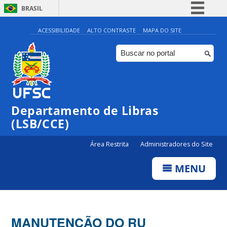
BRASIL
Simplifique!
ACESSIBILIDADE
ALTO CONTRASTE
MAPA DO SITE
Comunica BR
Participe
Acesso à informação
Legislação
Departamento de Libras
Canais
(LSB/CCE)
Área Restrita
Administradores do Site
MENU
MANUTENÇÃO DO RU