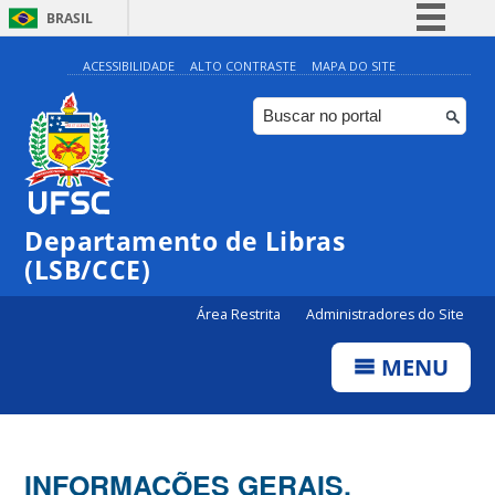
BRASIL
Simplifique!
ACESSIBILIDADE
ALTO CONTRASTE
MAPA DO SITE
Comunica BR
Participe
Acesso à informação
Legislação
Departamento de Libras
Canais
(LSB/CCE)
Área Restrita
Administradores do Site
MENU
INFORMAÇÕES GERAIS,