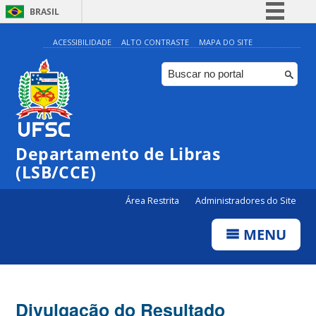
BRASIL
Simplifique!
ACESSIBILIDADE
ALTO CONTRASTE
MAPA DO SITE
Comunica BR
Participe
Acesso à informação
Legislação
Departamento de Libras
Canais
(LSB/CCE)
Área Restrita
Administradores do Site
MENU
Divulgação do Resultado