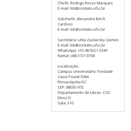
Chefe: Rodrigo Rosso Marques
E-mail: lsb@contato.ufsc.br
Subchefe: Alexandre Bet R.
Cardoso
E-mail: lsb@contato.ufsc.br
Secretária: Lihla Zaslavsky Gomes
E-mail: lsb@contato.ufsc.br
WhatsApp: +55 48 9221-2349
Ramal: (48) 3721:9704
Localização:
Campus Universitário Trindade
Caixa Postal 5064
Florianópolis/SC
CEP: 88035-972
Departamento de Libras- CCE-
bloco D
Sala: 510