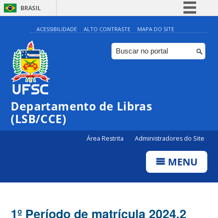
BRASIL
Simplifique!
ACESSIBILIDADE
ALTO CONTRASTE
MAPA DO SITE
Comunica BR
Participe
Acesso à informação
Legislação
Departamento de Libras
Canais
(LSB/CCE)
Área Restrita
Administradores do Site
MENU
1º Período de matrícula 2024.2