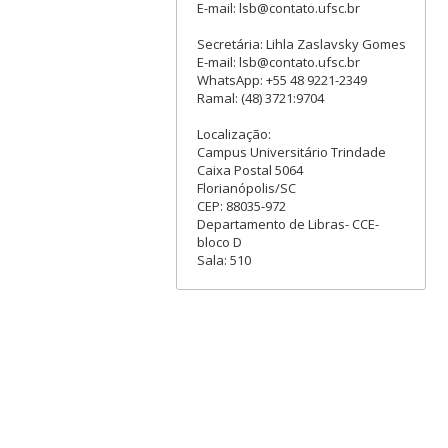
E-mail: lsb@contato.ufsc.br
Secretária: Lihla Zaslavsky Gomes
E-mail: lsb@contato.ufsc.br
WhatsApp: +55 48 9221-2349
Ramal: (48) 3721:9704
Localização:
Campus Universitário Trindade
Caixa Postal 5064
Florianópolis/SC
CEP: 88035-972
Departamento de Libras- CCE-
bloco D
Sala: 510