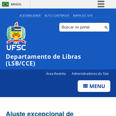
BRASIL
Simplifique!
ACESSIBILIDADE
ALTO CONTRASTE
MAPA DO SITE
Comunica BR
Participe
Acesso à informação
Legislação
Departamento de Libras
Canais
(LSB/CCE)
Área Restrita
Administradores do Site
MENU
Ajuste excepcional de