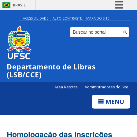
BRASIL
Simplifique!
ACESSIBILIDADE
ALTO CONTRASTE
MAPA DO SITE
Comunica BR
Participe
Acesso à informação
Legislação
Departamento de Libras
Canais
(LSB/CCE)
Área Restrita
Administradores do Site
MENU
Homologação das inscrições