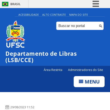
BRASIL
Simplifique!
ACESSIBILIDADE
ALTO CONTRASTE
MAPA DO SITE
Comunica BR
Participe
Acesso à informação
Legislação
Departamento de Libras
Canais
(LSB/CCE)
Área Restrita
Administradores do Site
MENU
29/08/2023 11:52