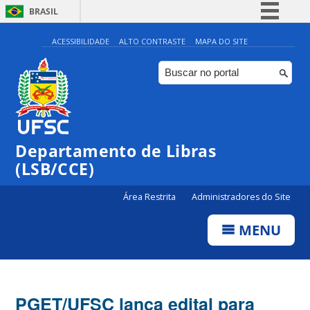
BRASIL
Simplifique!
ACESSIBILIDADE
ALTO CONTRASTE
MAPA DO SITE
Comunica BR
Participe
Acesso à informação
Legislação
Departamento de Libras
Canais
(LSB/CCE)
Área Restrita
Administradores do Site
MENU
PGET/UFSC lança edital para